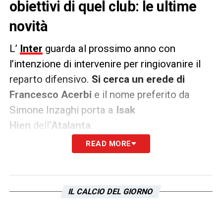
obiettivi di quel club: le ultime
novità
L’
Inter
guarda al prossimo anno con
l’intenzione di intervenire per ringiovanire il
reparto difensivo.
Si cerca un erede di
Francesco Acerbi
e il nome preferito da
Simone Inzaghi porta a
Isak
Hien
dell
‘Atalanta
.
READ MORE
Ma, come spiega
Tuttosport
, quello del
centrale svedese non è l’unico nome sul
tavolo dei dirigenti del club di Viale della
IL CALCIO DEL GIORNO
Liberazione. Ce ne sono altri due, sempre
dalla Serie A: si tratta di
Jaka