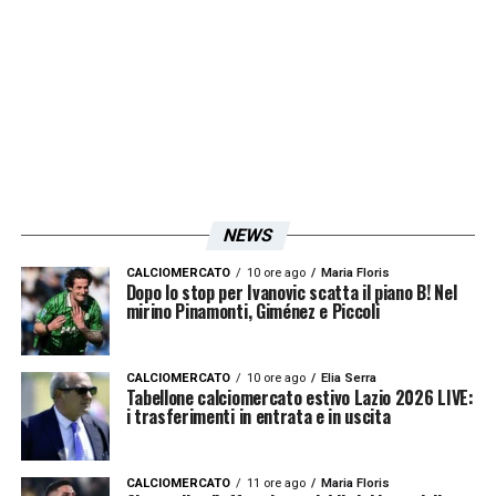
Bijol
dell’
Udinese
e di
Mario Gila
, che però
non è in uscita dal
calciomercato Lazio
.
Trattare con Lotito, specialmente a gennaio,
è come “andare dal dentista”.
LA PLAYLIST DELLE NOSTRE TOP NEWS
NEWS
CALCIOMERCATO
10 ore ago
Maria Floris
Dopo lo stop per Ivanovic scatta il piano B! Nel
mirino Pinamonti, Giménez e Piccoli
CALCIOMERCATO
10 ore ago
Elia Serra
Tabellone calciomercato estivo Lazio 2026 LIVE:
i trasferimenti in entrata e in uscita
CALCIOMERCATO
11 ore ago
Maria Floris