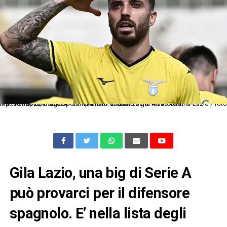
Mp Firenze 22/09/2024 - campionato di calcio serie A / Fiorentina-Lazio / foto Matteo Papini/Image Sport nella foto: esultanza gol Mario Gila
Gila Lazio, una big di Serie A
può provarci per il difensore
spagnolo. E’ nella lista degli