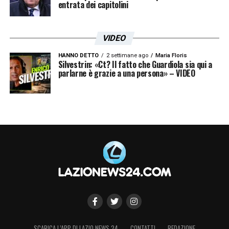
entrata dei capitolini
VIDEO
HANNO DETTO
2 settimane ago
Maria Floris
Silvestrin: «Ct? Il fatto che Guardiola sia qui a
parlarne è grazie a una persona» – VIDEO
SCARICA L’APP DI LAZIO NEWS 24
CONTATTI
REDAZIONE