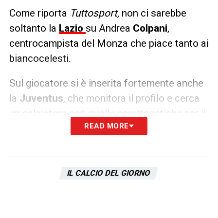
Come riporta
Tuttosport
, non ci sarebbe
soltanto la
Lazio
su Andrea
Colpani
,
centrocampista del Monza che piace tanto ai
biancocelesti.
Sul giocatore si è inserita fortemente anche
la
Juventus
, che monitora il profilo e cerca
un calciatore con quelle caratteristiche per il
READ MORE
prossimo mercato.
LA PLAYLIST DELLE NOSTRE TOP NEWS
IL CALCIO DEL GIORNO