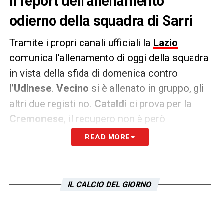
il report dell’allenamento
odierno della squadra di Sarri
Tramite i propri canali ufficiali la
Lazio
comunica l’allenamento di oggi della squadra
in vista della sfida di domenica contro
l’
Udinese
.
Vecino
si è allenato in gruppo, gli
altri due registi no.
Cataldi
ci prova per la
Cremonese
, il recupero non è però
certo.
Marcos Antonio,
invece, è alle prese
READ MORE
con i dolori alla caviglia sinistra. Il recupero
dell’uruguaiano, quindi, diventa una necessità
assoluta: si piazzerà tra
Milinkovic
e
Luis
IL CALCIO DEL GIORNO
Alberto
, al momento non ci sono altre
scelte. Buone notizie sul fronte
Marusic
, il