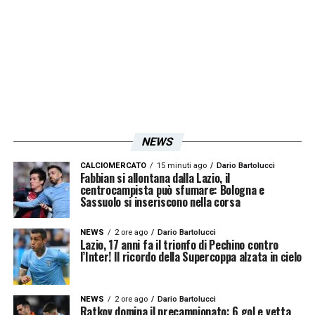
giocatore è finalmente tornato a lavorare coi
compagni.
Lazzari
e
Pellegrini
sperano in
una chance (Hysaj dovrebbe
giocare) quanto
Pedro
nel tridente offensivo,
lo spagnolo ha dato segnali confortanti
nell’ultima gara, sta provando a insidiare la
maglia di
Felipe Anderson
o
Zaccagni
. Il
NEWS
comunicato:
CALCIOMERCATO
15 minuti ago
Dario Bartolucci
Fabbian si allontana dalla Lazio, il
centrocampista può sfumare: Bologna e
COMUNICATO
– «
Allenamento pomeridiano
Sassuolo si inseriscono nella corsa
per la squadra che questa mattina è scesa
NEWS
2 ore ago
Dario Bartolucci
in campo, presso il Centro Sportivo di
Lazio, 17 anni fa il trionfo di Pechino contro
l’Inter! Il ricordo della Supercoppa alzata in cielo
Formello, a partire dalle ore 16:30.
Dopo
una prima fase di attivazione atletica, il
NEWS
2 ore ago
Dario Bartolucci
gruppo biancoceleste ha lavorato su
Ratkov domina il precampionato: 6 gol e vetta