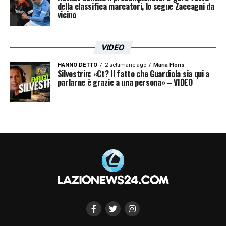
della classifica marcatori, lo segue Zaccagni da
un`ampia fase tattica in vista della partita di
vicino
domenica in casa dell`Udinese. La seduta è
poi proseguita con una partitella a campo
VIDEO
ridotto, prima di concludersi con una serie di
HANNO DETTO
2 settimane ago
Maria Floris
palle inattive a favore e a sfavore
»
Silvestrin: «Ct? Il fatto che Guardiola sia qui a
parlarne è grazie a una persona» – VIDEO
LA PLAYLIST DELLE NOSTRE TOP NEWS