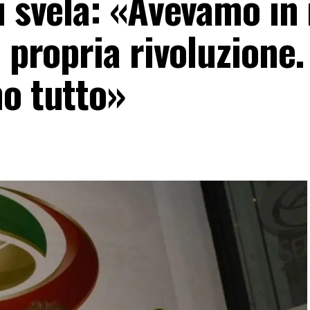
li svela: «Avevamo i
e propria rivoluzione.
mo tutto»