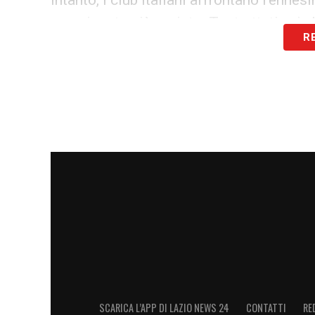
campionato già avviato. Tra trattative in 
R
pressione, la mancanza di una riforma pe
LA PLAYLIST DELLE NOSTRE TOP NEW
SCARICA L’APP DI LAZIO NEWS 24
CONTATTI
RE