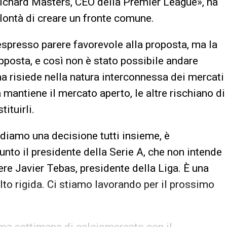
ichard Masters, CEO della Premier League», ha
olontà di creare un fronte comune.
espresso parere favorevole alla proposta, ma la
pposta, e così non è stato possibile andare
ma risiede nella natura interconnessa dei mercati
 mantiene il mercato aperto, le altre rischiano di
ituirli.
diamo una decisione tutti insieme, è
nto il presidente della Serie A, che non intende
re Javier Tebas, presidente della Liga. È una
to rigida. Ci stiamo lavorando per il prossimo
sima settimana di calciomercato con il