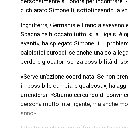
personalmente a Londra per incontrare R
dichiarato Simonelli, sottolineando la v
Inghilterra, Germania e Francia avevano 
Spagna ha bloccato tutto. «La Liga si è o
avanti», ha spiegato Simonelli. Il proble
calcistici europei: se anche una sola lega
perdere giocatori senza possibilità di sost
«Serve un’azione coordinata. Se non pren
impossibile cambiare qualcosa», ha aggiu
arrendersi. «Stiamo cercando di convince
persona molto intelligente, ma anche mol
anno».
Intanto, i club italiani affrontano l’enne