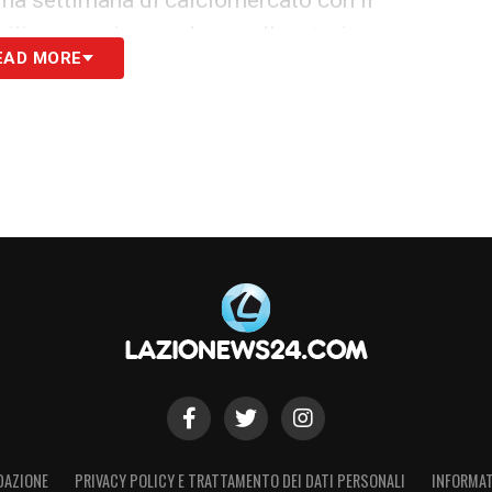
bilico, rose incomplete e allenatori sotto
EAD MORE
sa sull’organizzazione della stagione.
S
DAZIONE
PRIVACY POLICY E TRATTAMENTO DEI DATI PERSONALI
INFORMAT