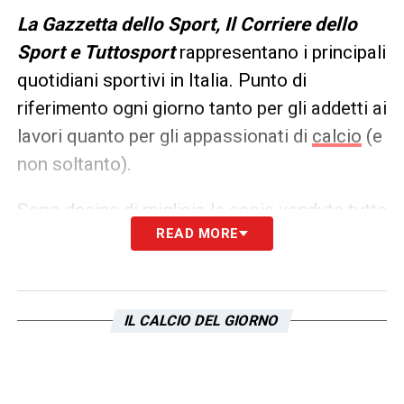
L
a Gazzetta dello Sport, Il Corriere dello
Sport e Tuttosport
rappresentano i principali
quotidiani sportivi in Italia. Punto di
riferimento ogni giorno tanto per gli addetti ai
lavori quanto per gli appassionati di
calcio
(e
non soltanto).
Sono decine di migliaia le copie vendute tutte
READ MORE
le mattine in edicola, ma un’anteprima dei
principali contenuti può essere consultata
già dalla sera precedente. Ecco, allora, le
prime pagine dei
Quotidiani Sportivi
di
oggi
IL CALCIO DEL GIORNO
in edicola: