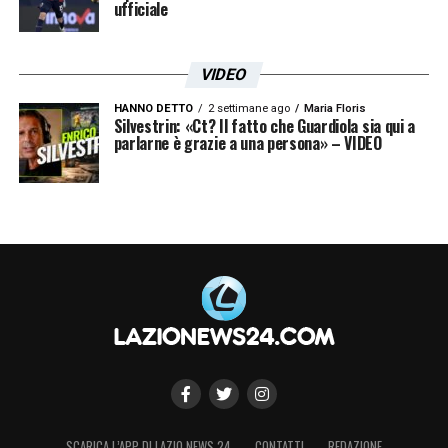
ufficiale
VIDEO
HANNO DETTO
2 settimane ago
Maria Floris
Silvestrin: «Ct? Il fatto che Guardiola sia qui a
Le prime pagine dei principali quotidiani sportivi – 13
parlarne è grazie a una persona» – VIDEO
febbraio 2026 25
SCARICA L’APP DI LAZIO NEWS 24
CONTATTI
REDAZIONE