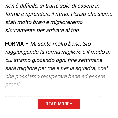
non è difficile, si tratta solo di essere in
forma e riprendere il ritmo. Penso che siamo
stati molto bravi e miglioreremo
sicuramente per arrivare al top
.
FORMA
–
Mi sento molto bene. Sto
raggiungendo la forma migliore e il modo in
cui stiamo giocando ogni fine settimana
sarà migliore per me e per la squadra, così
che possiamo recuperare bene ed essere
pronti
.
MIGLIORAMENTI IN DIFESA
–
Penso che
READ MORE
per il modo in cui stiamo giocando la linea a
quattro sia molto importante. Stiamo