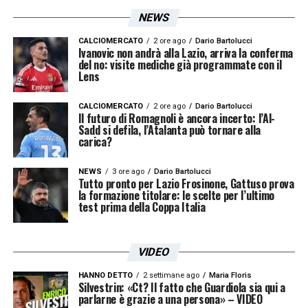
NEWS
CALCIOMERCATO
2 ore ago
Dario Bartolucci
Ivanovic non andrà alla Lazio, arriva la conferma
del no: visite mediche già programmate con il
Lens
CALCIOMERCATO
2 ore ago
Dario Bartolucci
Il futuro di Romagnoli è ancora incerto: l’Al-
Sadd si defila, l’Atalanta può tornare alla
carica?
NEWS
3 ore ago
Dario Bartolucci
Tutto pronto per Lazio Frosinone, Gattuso prova
la formazione titolare: le scelte per l’ultimo
test prima della Coppa Italia
VIDEO
HANNO DETTO
2 settimane ago
Maria Floris
Silvestrin: «Ct? Il fatto che Guardiola sia qui a
parlarne è grazie a una persona» – VIDEO