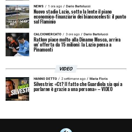
nostro podcast con le ultime notizie
NEWS
1 ora ago
Dario Bartolucci
biancocelesti.
Clicca qui!
Nuovo stadio Lazio, sotto la lente il piano
economico-finanziario dei biancocelesti: il punto
sul Flaminio
CALCIOMERCATO
3 ore ago
Dario Bartolucci
Sergio Conceiçao e la carriera tra
Ratkov piace molto alla Dinamo Mosca, arriva
un’ offerta da 15 milioni: la Lazio pensa a
successi e trofei
Pinamonti
La carriera del tecnico portoghese parla
chiaro. Dopo il ritiro, si è affermato come
VIDEO
uno dei profili tatticamente più solidi in
HANNO DETTO
2 settimane ago
Maria Floris
Silvestrin: «Ct? Il fatto che Guardiola sia qui a
circolazione. Nel periodo al
FC Porto
, dal
parlarne è grazie a una persona» – VIDEO
2017 al 2024, ha conquistato 11 titoli
nazionali, inclusi 3 campionati portoghesi, 4
coppe del Portogallo, 3 supercoppe e 1
coppa di lega. Attualmente, Sergio