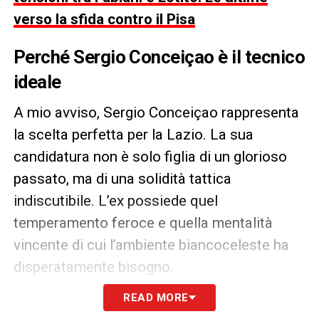
verso la sfida contro il Pisa
Perché Sergio Conceiçao è il tecnico
ideale
A mio avviso, Sergio Conceiçao rappresenta
la scelta perfetta per la Lazio. La sua
candidatura non è solo figlia di un glorioso
passato, ma di una solidità tattica
indiscutibile. L’ex possiede quel
temperamento feroce e quella mentalità
vincente di cui l’ambiente biancoceleste ha
disperatamente bisogno.
READ MORE
Un uomo che ha saputo imporre la sua