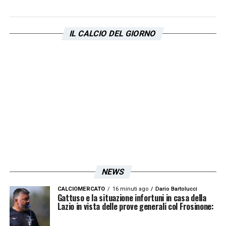
filosofia in Europa, costruendo squadre
capaci di soffrire e vincere, sarebbe il
IL CALCIO DEL GIORNO
garante ideale per rilanciare le ambizioni del
club. La sua capacità di estrarre il massimo
dai giocatori, unita a un carisma che pochi
altri allenatori possiedono, potrebbe
trasformare lo spogliatoio in un gruppo
coeso e affamato, capace di lottare su ogni
centimetro del campo!
NEWS
CALCIOMERCATO
16 minuti ago
Dario Bartolucci
ASCOLTA LAZIO NEWS 24!
Gattuso e la situazione infortuni in casa della
Lazio in vista delle prove generali col Frosinone:
Non hai tempo di leggere? Ascolta il