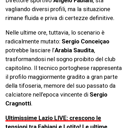
Direttore sportivo
Angelo Fabiani
, sta
vagliando diversi profili, ma la situazione
rimane fluida e priva di certezze definitive.
Nelle ultime ore, tuttavia, lo scenario è
radicalmente mutato:
Sergio Conceiçao
potrebbe lasciare l’
Arabia Saudita
,
trasformandosi nel sogno proibito del club
capitolino. Il tecnico portoghese rappresenta
il profilo maggiormente gradito a gran parte
della tifoseria, memore del suo passato da
calciatore nell’epoca vincente di
Sergio
Cragnotti
.
Ultimissime Lazio LIVE: crescono le
tensioni tra Fabiani e Lotito! Le ultime