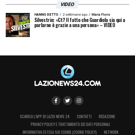
LA PLAYLIST DELLE NOSTRE TOP NEWS
VIDEO
HANNO DETTO
2 settimane ago
Maria Floris
Silvestrin: «Ct? Il fatto che Guardiola sia qui a
parlarne è grazie a una persona» – VIDEO
SCARICA L’APP DI LAZIO NEWS 24
CONTATTI
REDAZIONE
PRIVACY POLICY E TRATTAMENTO DEI DATI PERSONALI
INFORMATIVA ESTESA SUI COOKIE (COOKIE POLICY)
NETWORK