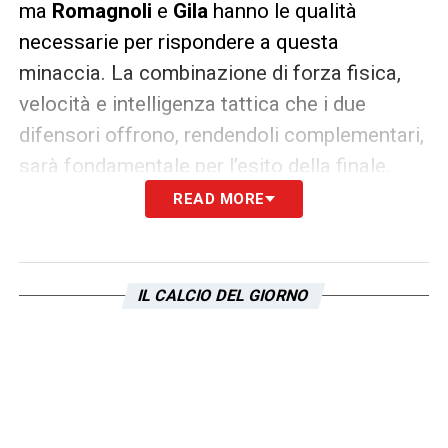
ma
Romagnoli
e
Gila
hanno le qualità
necessarie per rispondere a questa
minaccia. La combinazione di forza fisica,
velocità e intelligenza tattica che i due
difensori offrono, rendendoli complementari,
sarà fondamentale per l’esito della finale.
READ MORE
Lazio, futuro incerto per Romagnoli
e Gila
La finale di Coppa Italia potrebbe anche
IL CALCIO DEL GIORNO
segnare un punto di svolta per il futuro di
Romagnoli
e
Gila
alla
Lazio
. Entrambi hanno
contratti in scadenza nel 2027 e, sebbene le
trattative di rinnovo non siano ancora partite,