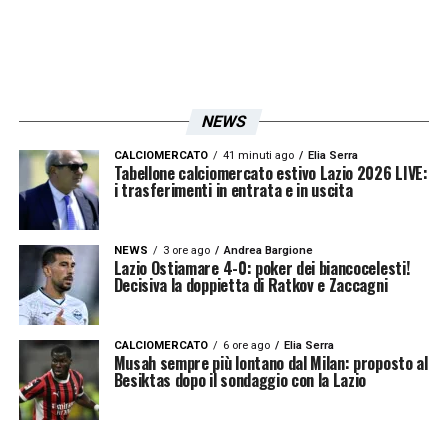
una possibile cessione in estate è un’opzione
concreta.
Romagnoli
era già vicino a
trasferirsi all’
Al Sadd
in Qatar, mentre
Gila
è
nel mirino di
Milan
e altri club. Tuttavia,
NEWS
qualsiasi decisione su di loro verrà presa
dopo la finale di Coppa Italia, con l’eventuale
CALCIOMERCATO
41 minuti ago
Elia Serra
Tabellone calciomercato estivo Lazio 2026 LIVE:
trofeo che potrebbe rendere più facili le
i trasferimenti in entrata e in uscita
trattative future.
NEWS
3 ore ago
Andrea Bargione
Lazio Ostiamare 4-0: poker dei biancocelesti!
In sintesi, la
Lazio
ha tutte le motivazioni per
Decisiva la doppietta di Ratkov e Zaccagni
affrontare la finale di Coppa Italia con
determinazione, e la prestazione di
CALCIOMERCATO
6 ore ago
Elia Serra
Musah sempre più lontano dal Milan: proposto al
Romagnoli
e
Gila
sarà cruciale per portare la
Besiktas dopo il sondaggio con la Lazio
squadra verso il tanto ambito trofeo.