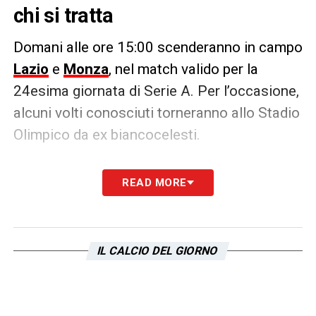
chi si tratta
Domani alle ore 15:00 scenderanno in campo
Lazio
e
Monza
, nel match valido per la
24esima giornata di Serie A. Per l’occasione,
alcuni volti conosciuti torneranno allo Stadio
Olimpico da ex biancocelesti.
Si tratta di
Castrovilli
, trasferitosi nel corso
READ MORE
della finestra di calciomercato di gennaio,
Akpa Akpro
, alle prese con un infortunio e
che quindi non sarà convocato, e
Keita
IL CALCIO DEL GIORNO
Balde Diao
, in prova con la squadra di
Bocchetti e che ancora non è stato
ufficializzato.