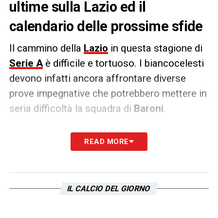
ultime sulla Lazio ed il
calendario delle prossime sfide
Il cammino della
Lazio
in questa stagione di
Serie A
è difficile e tortuoso. I biancocelesti
devono infatti ancora affrontare diverse
prove impegnative che potrebbero mettere in
seria difficoltà la squadra di
Baroni
.
Il lavoro che l’ex tecnico del
Verona
e il suo
READ MORE
staff si sono posti avrà come primo obiettivo
quello di ridare fiato alla squadra. Diversi
sono infatti gli impegni dei biancocelesti che
IL CALCIO DEL GIORNO
però non solo non hanno intenzione di
sottrarsi a nessuno di questi ma vogliono