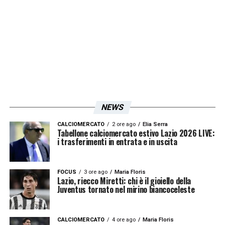
anche portare a casa dei risultati importanti.
Ambizioni da grande Club per i capitolini che
hanno le idee chiare su quello che dovrà
esser questo finale di stagione
LA PLAYLIST DELLE NOSTRE TOP NEWS
NEWS
CALCIOMERCATO
2 ore ago
Elia Serra
Tabellone calciomercato estivo Lazio 2026 LIVE:
i trasferimenti in entrata e in uscita
FOCUS
3 ore ago
Maria Floris
Lazio, riecco Miretti: chi è il gioiello della
Juventus tornato nel mirino biancoceleste
CALCIOMERCATO
4 ore ago
Maria Floris