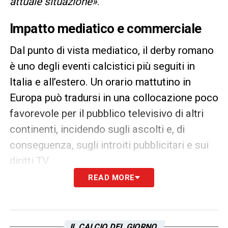
attuale situazione
»
.
Impatto mediatico e commerciale
Dal punto di vista mediatico, il derby romano
è uno degli eventi calcistici più seguiti in
Italia e all’estero. Un orario mattutino in
Europa può tradursi in una collocazione poco
favorevole per il pubblico televisivo di altri
continenti, incidendo sugli ascolti e, di
conseguenza, sugli introiti pubblicitari e sui
diritti TV.
READ MORE
Cardone ha sottolineato come questa scelta
rappresenti “un passo indietro” nella
valorizzazione del calcio italiano, che
IL CALCIO DEL GIORNO