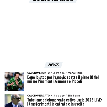
dovrebbe puntare a rendere i suoi eventi di
punta sempre più appetibili a livello globale.
LA PLAYLIST DELLE NOSTRE TOP NEWS
NEWS
CALCIOMERCATO
3 ore ago
Maria Floris
Dopo lo stop per Ivanovic scatta il piano B! Nel
mirino Pinamonti, Giménez e Piccoli
CALCIOMERCATO
3 ore ago
Elia Serra
Tabellone calciomercato estivo Lazio 2026 LIVE:
i trasferimenti in entrata e in uscita