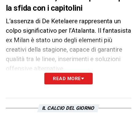
la sfida con i capitolini
L’assenza di De Ketelaere rappresenta un
colpo significativo per l’Atalanta. Il fantasista
ex Milan è stato uno degli elementi più
creativi della stagione, capace di garantire
qualità tra le linee, inserimenti e soluzioni
offensive alternative.
READ MORE
Ora lo staff tecnico dovrà trovare nuove
soluzioni tattiche per sopperire alla sua
mancanza in un momento cruciale del
IL CALCIO DEL GIORNO
campionato. I prossimi giorni saranno
decisivi per capire la durata esatta dello stop,
ma la certezza è che l’Atalanta dovrà fare a