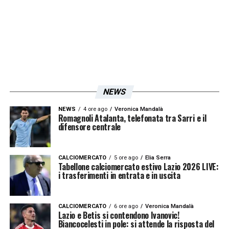
meno del suo talento per un periodo
importante della stagione.
LEGGI ANCHE:
Lazio, Lotito ha fatto una
promessa alla squadra in caso di vittoria
della Coppa Italia: i dettagli
NEWS
LA PLAYLIST DELLE NOSTRE TOP NEWS
NEWS
4 ore ago
Veronica Mandalà
Romagnoli Atalanta, telefonata tra Sarri e il
difensore centrale
CALCIOMERCATO
5 ore ago
Elia Serra
Tabellone calciomercato estivo Lazio 2026 LIVE:
i trasferimenti in entrata e in uscita
CALCIOMERCATO
6 ore ago
Veronica Mandalà
Lazio e Betis si contendono Ivanovic!
Biancocelesti in pole: si attende la risposta del