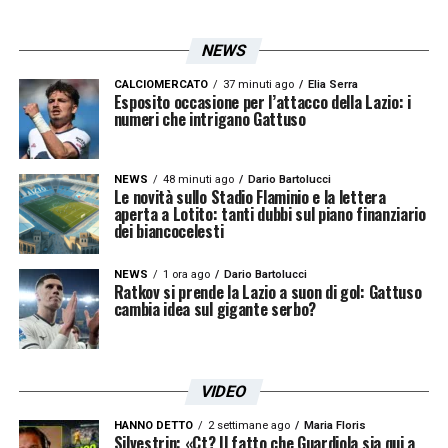
NEWS
CALCIOMERCATO
37 minuti ago
Elia Serra
Esposito occasione per l’attacco della Lazio: i
numeri che intrigano Gattuso
NEWS
48 minuti ago
Dario Bartolucci
Le novità sullo Stadio Flaminio e la lettera
aperta a Lotito: tanti dubbi sul piano finanziario
dei biancocelesti
NEWS
1 ora ago
Dario Bartolucci
Ratkov si prende la Lazio a suon di gol: Gattuso
cambia idea sul gigante serbo?
VIDEO
HANNO DETTO
2 settimane ago
Maria Floris
Silvestrin: «Ct? Il fatto che Guardiola sia qui a