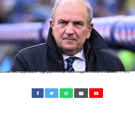
Dc Roma 30/03/2024 - campionato di calcio serie A / Lazio-Juventus / foto Domenico Cippitelli/Image Sport nella foto: Angelo Mariano Fabiani