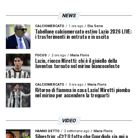
PEDRAZA E DIOGO LEITE-
«Sul mercato in
NEWS
entrata c’è anche l’accordo chiuso con
CALCIOMERCATO
1 ora ago
Elia Serra
contratto firmato da Pedraza, arriverà a
Tabellone calciomercato estivo Lazio 2026 LIVE:
i trasferimenti in entrata e in uscita
luglio alla Lazio. Diogo Leite l’abbiamo
sentito ma ha avuto un infortunio che lo terrà
FOCUS
2 ore ago
Maria Floris
fuori per 6 settimane, c’è l’accordo con il suo
Lazio, riecco Miretti: chi è il gioiello della
Juventus tornato nel mirino biancoceleste
avvocato. Lui voleva venire prima del
mercato e prima dell’infortunio. E’ giunto il
CALCIOMERCATO
3 ore ago
Maria Floris
momento di abbassare subito i toni, parlo di
Ritorno di fiamma in casa Lazio! Miretti piomba
nel mirino per accendere la trequarti
tutti e di me stesso. C’è un clima non bello,
uno che per la verità si respira all’esterno.
Come avete sentito i nuovi hanno parlato in
VIDEO
modo positivo dell’ambiente dello
HANNO DETTO
2 settimane ago
Maria Floris
spogliatoio e di Sarri. Non ci sono delle
Silvestrin: «Ct? Il fatto che Guardiola sia qui a