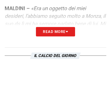
MALDINI –
«Era un oggetto dei miei
desideri, l’abbiamo seguito molto a Monza, il
suo ds lì mi ha sempre parlato bene di lui. Mi
disse “Quanto Daniel capirà quanto è forte
READ MORE
non ce ne sarà per nessuno”, spero che alla
Lazio possa diventare un top e togliersi
qualche grande soddifazione. Può giocare
IL CALCIO DEL GIORNO
da esterno e da falso nove, con Sarri troverà
un allenatore che metterà in risalto le sue
caratteristiche. Ha lavorato con allenatori
non adatti alle sue caratteristiche, lui ama
giocare a calcio, giocare nello stretto e
calciare. Ha poco tempo per capire che è
forte, glielo farò capire»
.