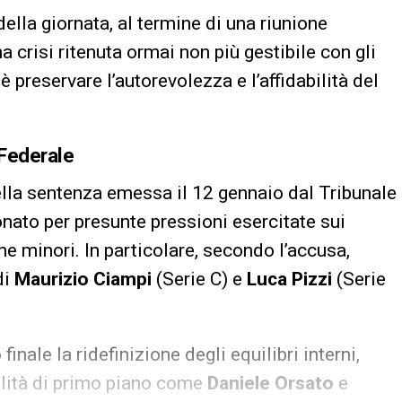
ella giornata, al termine di una riunione
 crisi ritenuta ormai non più gestibile con gli
è preservare l’autorevolezza e l’affidabilità del
 Federale
ella sentenza emessa il 12 gennaio dal Tribunale
nato per presunte pressioni esercitate sui
he minori. In particolare, secondo l’accusa,
di
Maurizio Ciampi
(Serie C) e
Luca Pizzi
(Serie
ale la ridefinizione degli equilibri interni,
nalità di primo piano come
Daniele Orsato
e