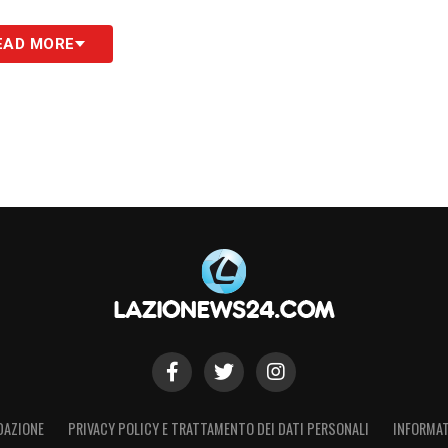
EAD MORE
pi di restare formalmente in carica fino alla
 politicamente e istituzionalmente inopportuno
ci mesi e la natura delle accuse hanno spinto la
iendo la gestione commissariale come unica via
ne complessa: nelle prossime ore è attesa la
dare l’associazione fuori da una delle crisi più
erso la chiusura! I dettagli dell’operazione
DAZIONE
PRIVACY POLICY E TRATTAMENTO DEI DATI PERSONALI
INFORMAT