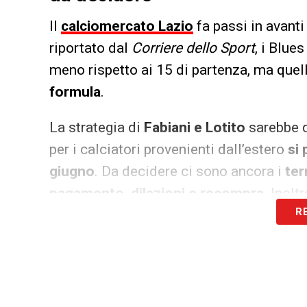
Il
calciomercato Lazio
fa passi in avanti
riportato dal
Corriere dello Sport
, i Blue
meno rispetto ai 15 di partenza, ma quel
formula
.
La strategia di
Fabiani e Lotito
sarebbe q
per i calciatori provenienti dall’estero
si 
giugno
. Da decidere ci sono ancora i
ter
pagamento, dilazioni e recompra
. Inolt
R
sei possibili
e quindi dovrà valutare con at
davanti ad un problema burocratico com
LA PLAYLIST DELLE NOSTRE TOP NEW