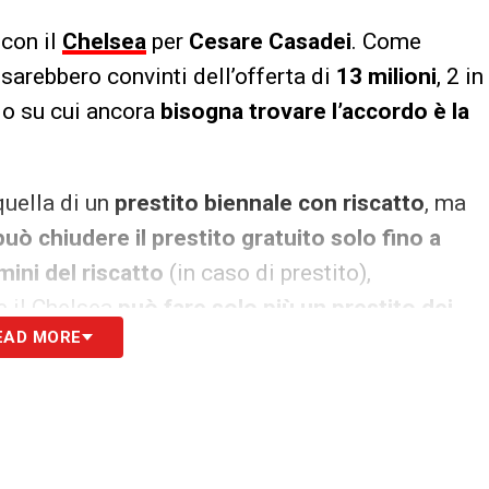
 con il
Chelsea
per
Cesare Casadei
. Come
s sarebbero convinti dell’offerta di
13 milioni
, 2 in
lo su cui ancora
bisogna trovare l’accordo è la
uella di un
prestito biennale con riscatto
, ma
può chiudere il prestito gratuito solo fino a
mini del riscatto
(in caso di prestito),
re il Chelsea
può fare solo più un prestito dei
EAD MORE
tenzione o il rischio è che ci si ritrovi poi
e quello di
Kolo Muani con la
Juve
.
S