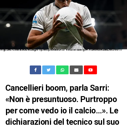
Mg Genova 29/09/2025 - campionato di calcio serie A / Genoa-Lazio / foto Matteo Gribaudi/Image Sport nella foto: esultanza gol Matteo Cancellieri
Cancellieri boom, parla Sarri:
«Non è presuntuoso. Purtroppo
per come vedo io il calcio…». Le
dichiarazioni del tecnico sul suo