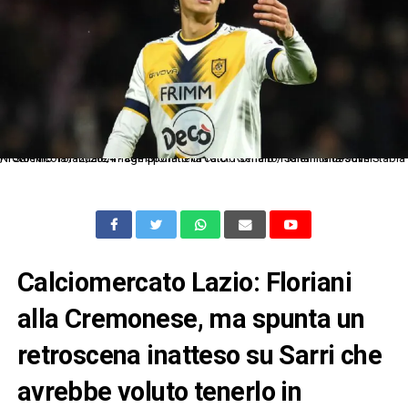
Ni Salerno 15/12/2024 - campionato di calcio serie B / Salernitana-Juve Stabia / foto Nicola Ianuale/Image Sport nella foto: Romano Floriani Mussolini
Calciomercato Lazio: Floriani
alla Cremonese, ma spunta un
retroscena inatteso su Sarri che
avrebbe voluto tenerlo in