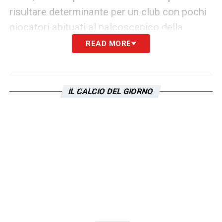
risultare determinante per un club con pochi
giocatori abituati al palcoscenico della
massima serie.
READ MORE
Nei prossimi giorni potrebbe delinearsi una
vera e propria sfida di mercato. I riflettori
IL CALCIO DEL GIORNO
sono puntati su Castrovilli: il suo futuro, ora,
è tutto da scrivere.
LA PLAYLIST DELLE NOSTRE TOP NEWS