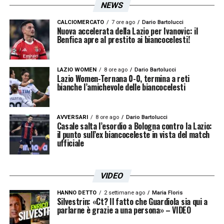
NEWS
CALCIOMERCATO
7 ore ago
Dario Bartolucci
Nuova accelerata della Lazio per Ivanovic: il
Benfica apre al prestito ai biancocelesti!
LAZIO WOMEN
8 ore ago
Dario Bartolucci
Lazio Women-Ternana 0-0, termina a reti
bianche l’amichevole delle biancocelesti
AVVERSARI
8 ore ago
Dario Bartolucci
Casale salta l’esordio a Bologna contro la Lazio:
il punto sull’ex biancoceleste in vista del match
ufficiale
VIDEO
HANNO DETTO
2 settimane ago
Maria Floris
Silvestrin: «Ct? Il fatto che Guardiola sia qui a
parlarne è grazie a una persona» – VIDEO