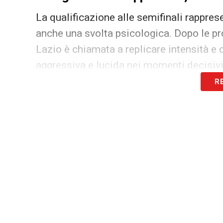
La qualificazione alle semifinali rappre
anche una svolta psicologica. Dopo le p
Lazio è chiamata a replicare intensità e
aggressiva e lucida nei momenti decisivi
R
Il Dall’Ara è un campo storicamente osti
un semplice contorno. Anche i rossoblù v
verso l’Europa.
Bologna Lazio Coppa Italia, sogn
Per Sarri e i suoi uomini, questa è una no
stagione. Una vittoria significherebbe sem
consapevolezza di potersi giocare fino in