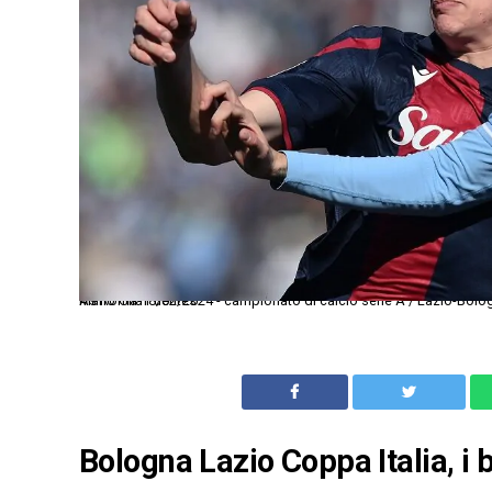
As Roma 18/02/2024 - campionato di calcio serie A / Lazio-Bologna / foto Antonello Sammarco/Image Sport nella foto: Giovanni Fabbian-Mario Gila Fuentes
Bologna Lazio Coppa Italia, i 