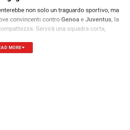
senterebbe non solo un traguardo sportivo, ma
rove convincenti contro
Genoa
e
Juventus
, la
 compattezza. Servirà una squadra corta,
.
EAD MORE
co e il Bologna non considera la competizione
edono nella Coppa Italia una via privilegiata
o e opportunità
tte che può cambiare la traiettoria della
ifinale e rinnovate ambizioni, oltre alla
 fondo un obiettivo tangibile.