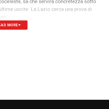
ncoceleste, sa che servirà concretezza sotto
 ultime uscite. La Lazio cerca una prova di
ori.
EAD MORE
llenamento dei biancocelesti e molto altro
o chiede la partita perfetta
mette al centro il Bologna e il suo allenatore
ntro
Genoa, Milan e Parma
, i felsinei devono
 maggio, resta un traguardo concreto e
fiducia.
le: intensità, attenzione difensiva e capacità di
quarto di finale può diventare il punto di svolta di