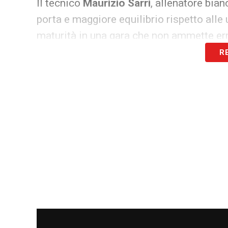
Il tecnico
Maurizio Sarri
, allenatore bia
porta e maggiore equilibrio rispetto alle
maturità in una gara che non ammette err
R
Ultimissime Lazio LIVE: le novità sull’a
Bologna Lazio Coppa Italia, Italian
Sul fronte opposto, il
Corriere di Bologna
Vincenzo Italiano
. Dopo le sconfitte co
reagire. La Coppa Italia, vinta lo scorso
un’occasione per rilanciare entusiasmo e 
Italiano chiede una prestazione impeccabi
sfruttare le occasioni. Per i rossoblù, il 
una stagione fin qui altalenante.