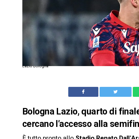
Lazio Bologna
Bologna Lazio, quarto di fina
cercano l’accesso alla semifin
È tutto pronto allo
Stadio Renato Dall’A