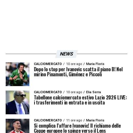
grinta
, la coesione, perfino la convinzione e
qualcuno trotterella, fa scelte difensive
suicide, perde la palla a centrocampo
provocando contropiedi sanguinosi.
Facile
scaricare la responsabilità su Tchaouna
,
troppo spesso impalpabile
e su Isaksen che
NEWS
nei match si produce al massimo in una o
due sgroppate
. La verità è che
i meccanismi
CALCIOMERCATO
10 ore ago
Maria Floris
Dopo lo stop per Ivanovic scatta il piano B! Nel
difensivi, Romagnoli compreso, non stanno
mirino Pinamonti, Giménez e Piccoli
funzionando più e che anche Rovella e
Guendouzi paiono giustamente esausti
.
CALCIOMERCATO
10 ore ago
Elia Serra
Tabellone calciomercato estivo Lazio 2026 LIVE:
Contro il Como abbiamo guadagnato un
i trasferimenti in entrata e in uscita
punto con gli avversari che
hanno fatto il
tiro a segno contro Provedel
. Per fortuna la
CALCIOMERCATO
11 ore ago
Maria Floris
Si complica l’affare Ivanovic! Il richiamo delle
loro mira è stata scarsa. Eppure se
Coppe europee lo spinge verso il Lens