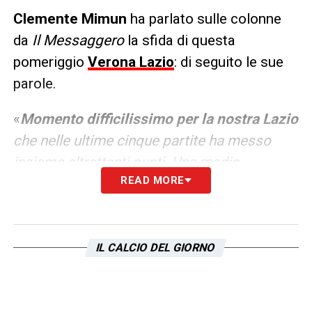
Clemente Mimun
ha parlato sulle colonne
da
Il Messaggero
la sfida di questa
pomeriggio
Verona Lazio
: di seguito le sue
parole.
«
Momento difficilissimo per la nostra Lazio
che nelle ultime cinque partite ha messo
insieme altrettanti punti. Una media
READ MORE
insufficiente per una squadra che lotta per la
salvezza. Figuriamoci per chi vuol provare a
giocare la Champions.
Certo contano
assenze, lungodegenti, panchina corta e
IL CALCIO DEL GIORNO
scelte arbitrali. Ma non dobbiamo cercare
scuse
.
Da più di un mese è venuta meno la