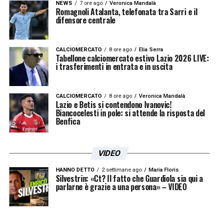
NEWS
7 ore ago
Veronica Mandalà
Romagnoli Atalanta, telefonata tra Sarri e il
LA PLAYLIST DELLE NOSTRE TOP NEWS
difensore centrale
CALCIOMERCATO
8 ore ago
Elia Serra
Tabellone calciomercato estivo Lazio 2026 LIVE:
i trasferimenti in entrata e in uscita
CALCIOMERCATO
8 ore ago
Veronica Mandalà
Lazio e Betis si contendono Ivanovic!
Biancocelesti in pole: si attende la risposta del
Benfica
VIDEO
HANNO DETTO
2 settimane ago
Maria Floris
Silvestrin: «Ct? Il fatto che Guardiola sia qui a
parlarne è grazie a una persona» – VIDEO