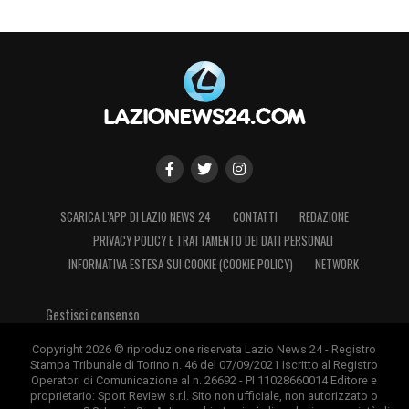
SCARICA L’APP DI LAZIO NEWS 24
CONTATTI
REDAZIONE
PRIVACY POLICY E TRATTAMENTO DEI DATI PERSONALI
INFORMATIVA ESTESA SUI COOKIE (COOKIE POLICY)
NETWORK
Gestisci consenso
Copyright 2026 © riproduzione riservata Lazio News 24 - Registro
Stampa Tribunale di Torino n. 46 del 07/09/2021 Iscritto al Registro
Operatori di Comunicazione al n. 26692 - PI 11028660014 Editore e
proprietario: Sport Review s.r.l. Sito non ufficiale, non autorizzato o