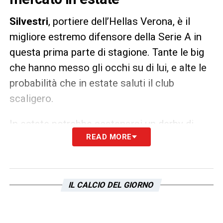
Silvestri
, portiere dell’Hellas Verona, è il
migliore estremo difensore della Serie A in
questa prima parte di stagione. Tante le big
che hanno messo gli occhi su di lui, e alte le
probabilità che in estate saluti il club
scaligero.
In estate potrebbe scatenarsi un derby di
READ MORE
mercato per il giocatore, che piace alla Roma
così come alla
Lazio.
Il portiere potrebbe
sostituire
Strakosha
, come spiega
Tmw
.
IL CALCIO DEL GIORNO
LA PLAYLIST DELLE NOSTRE TOP NEWS