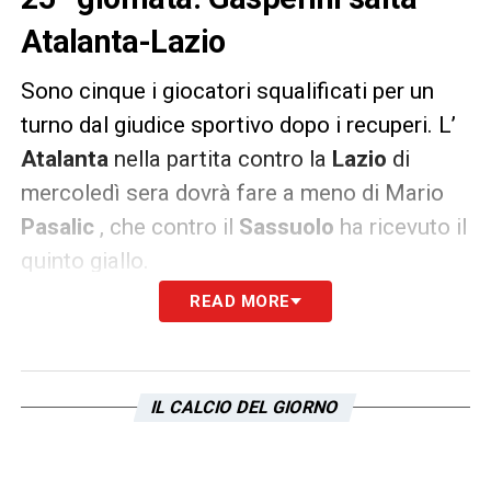
Atalanta-Lazio
Sono cinque i giocatori squalificati per un
turno dal giudice sportivo dopo i recuperi. L’
Atalanta
nella partita contro la
Lazio
di
mercoledì sera dovrà fare a meno di Mario
Pasalic
, che contro il
Sassuolo
ha ricevuto il
quinto giallo.
READ MORE
Scatta la squalifica anche per Gian Piero
Gasperini
: il tecnico della
Dea
è stato
espulso al 72′ della partita di ieri
“per aver
IL CALCIO DEL GIORNO
contestato con veemenza l’operato del VAR”
sul punteggio di 4-0. A saltare la giornata di
campionato che comincia oggi:
Fabio