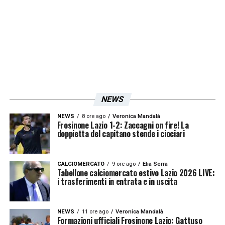
Borini
(Hellas Verona),
Luca
Cigarini
(Cagliari),
Luca
Ceppitelli
(Cagliari),
Mario Pasalic
(Atalanta)
e
Marlon
(Sassuolo).
Iscriviti gratis alla nostra
NEWS
Newsletter
NEWS
8 ore ago
Veronica Mandalà
Frosinone Lazio 1-2: Zaccagni on fire! La
doppietta del capitano stende i ciociari
ISCRIVIMI
CALCIOMERCATO
9 ore ago
Elia Serra
Accetto la
Privacy Policy
Tabellone calciomercato estivo Lazio 2026 LIVE:
i trasferimenti in entrata e in uscita
LA PLAYLIST DELLE NOSTRE TOP NEWS
NEWS
11 ore ago
Veronica Mandalà
Formazioni ufficiali Frosinone Lazio: Gattuso