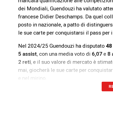
mancata qualificazione alle competizioni
dei Mondiali, Guendouzi ha valutato atte
francese Didier Deschamps. Da quel coll
posto in nazionale, a patto di distinguer
le sue carte per conquistarsi il pass per 
Nel 2024/25 Guendouzi ha disputato
48
5 assist
, con una media voto di
6,07
e
8 
2 reti
, e il suo valore di mercato è stima
mai, giocherà le sue carte per conquistars
e nel mirino.
R
LA PLAYLIST DELLE NOSTRE TOP NEW