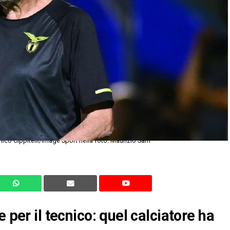
o Cippitelli/Image Sport nella foto: Maurizio Sarri
 per il tecnico: quel calciatore ha