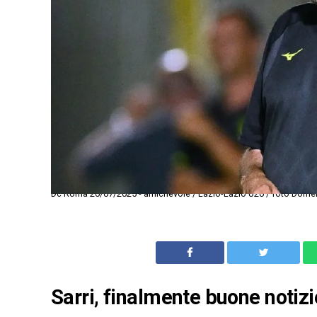
Dc Roma 20/07/2025 - amichevole / Lazio-Lazio U20 / foto Domenic
Sarri, finalmente buone notizie