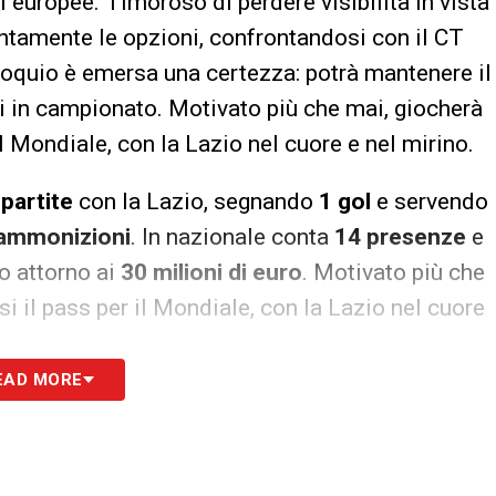
 europee. Timoroso di perdere visibilità in vista
ntamente le opzioni, confrontandosi con il CT
oquio è emersa una certezza: potrà mantenere il
si in campionato. Motivato più che mai, giocherà
il Mondiale, con la Lazio nel cuore e nel mirino.
 partite
con la Lazio, segnando
1 gol
e servendo
ammonizioni
. In nazionale conta
14 presenze
e
to attorno ai
30 milioni di euro
. Motivato più che
i il pass per il Mondiale, con la Lazio nel cuore
EAD MORE
S