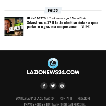
Le prime pagine sportive nazionali - 13 settembre 2025
VIDEO
25
HANNO DETTO
2 settimane ago
Maria Floris
Silvestrin: «Ct? Il fatto che Guardiola sia qui a
parlarne è grazie a una persona» – VIDEO
SCARICA L’APP DI LAZIO NEWS 24
CONTATTI
REDAZIONE
PRIVACY POLICY E TRATTAMENTO DEI DATI PERSONALI