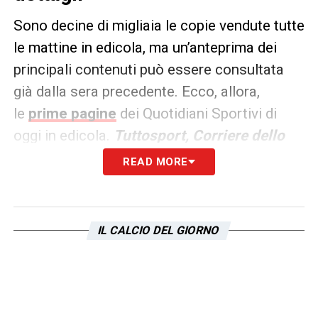
Sono decine di migliaia le copie vendute tutte
le mattine in edicola, ma un’anteprima dei
principali contenuti può essere consultata
già dalla sera precedente. Ecco, allora,
le
prime pagine
dei Quotidiani Sportivi di
oggi in edicola.
Tuttosport, Corriere dello
Sport e La Gazzetta dello
READ MORE
Sport
rappresentano i principali quotidiani
sportivi in
Italia
.
IL CALCIO DEL GIORNO