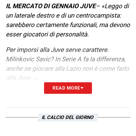
IL MERCATO DI GENNAIO JUVE
– «Leggo di
un laterale destro e di un centrocampista:
sarebbero certamente funzionali, ma devono
esser giocatori di personalità.
Per imporsi alla Juve serve carattere.
Milinkovic Savic? In Serie A fa la differenza,
anche se giocare alla Lazio non è come farlo
alla Juve…».
READ MORE
LEGGI L’INTERVISTA COMPLETA DI GALIA
SU CALCIONEWS24
IL CALCIO DEL GIORNO
LA PLAYLIST DELLE NOSTRE TOP NEWS