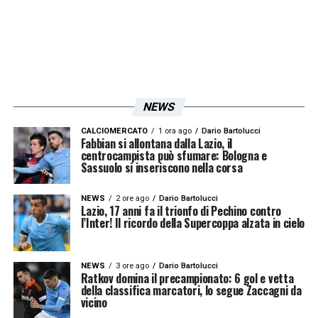
convincerlo a rimanere, recandosi persino
nella sua abitazione a Formello.
Al termine della scorsa stagione,
l’ex
Arsenal
, che aveva avuto alcune discussioni
NEWS
con i compagni (
specie dopo l’eliminazione
CALCIOMERCATO
1 ora ago
Dario Bartolucci
con il Bodø
), sembrava intenzionato a
Fabbian si allontana dalla Lazio, il
centrocampista può sfumare: Bologna e
chiedere la cessione. Con la Lazio fuori dalle
Sassuolo si inseriscono nella corsa
coppe europee, Guendouzi temeva di
NEWS
2 ore ago
Dario Bartolucci
perdere posizioni nelle gerarchie della
Lazio, 17 anni fa il trionfo di Pechino contro
l’Inter! Il ricordo della Supercoppa alzata in cielo
nazionale francese
, e con i Mondiali alle
porte, sapeva che ogni decisione andava
NEWS
3 ore ago
Dario Bartolucci
ponderata attentamente. Il centrocampista
Ratkov domina il precampionato: 6 gol e vetta
della classifica marcatori, lo segue Zaccagni da
ha un buon rapporto con il commissario
vicino
tecnico francese
Deschamps
, e i due si sono