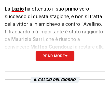
La
Lazio
ha ottenuto il suo primo vero
successo di questa stagione, e non si tratta
della vittoria in amichevole contro l’Avellino.
Il traguardo più importante è stato raggiunto
da
Maurizio Sarri
, che è riuscito a
convincere
Matteo Guendouzi
a restare alla
Lazio. Come riportato dall’edizione romana
READ MORE
del
Corriere della Sera
, il feeling tra i due si è
creato fin da subito, tanto che Guendouzi è
stato uno dei pochi a giocare da subito,
IL CALCIO DEL GIORNO
senza passare per il classico periodo di
formazione tattica. Il legame è così forte
che, quando Sarri decise di ritirarsi nel marzo
del 2024, fu proprio Guendouzi a cercare di