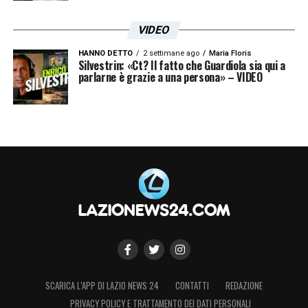
parlati. Ora Guendouzi è consapevole che
VIDEO
non verrà declassato in nazionale
HANNO DETTO
2 settimane ago
Maria Floris
nonostante l’assenza delle coppe,
a patto di
Silvestrin: «Ct? Il fatto che Guardiola sia qui a
parlarne è grazie a una persona» – VIDEO
fare bene con la Lazio
. Questo lo sprona a
giocarsi le proprie carte per partecipare ai
Mondiali, mantenendo alta la motivazione in
biancoceleste.
LA PLAYLIST DELLE NOSTRE TOP NEWS
SCARICA L’APP DI LAZIO NEWS 24
CONTATTI
REDAZIONE
PRIVACY POLICY E TRATTAMENTO DEI DATI PERSONALI