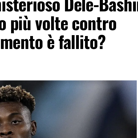
misterioso Dele-Bashi
so più volte contro
rimento è fallito?