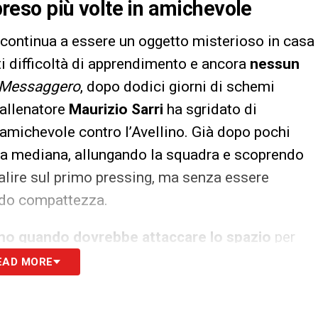
ipreso più volte in amichevole
continua a essere un oggetto misterioso in casa
ti difficoltà di apprendimento e ancora
nessun
l Messaggero
, dopo dodici giorni di schemi
l’allenatore
Maurizio Sarri
ha sgridato di
 amichevole contro l’Avellino. Già dopo pochi
ella mediana, allungando la squadra e scoprendo
: salire sul primo pressing, ma senza essere
do compattezza.
mo quando dovrebbe attaccare lo spazio
per
ente dettare il passaggio al compagno in fase
EAD MORE
a a
muoversi prevalentemente solo sul lancio
rettive del tecnico toscano. Questo lo rende