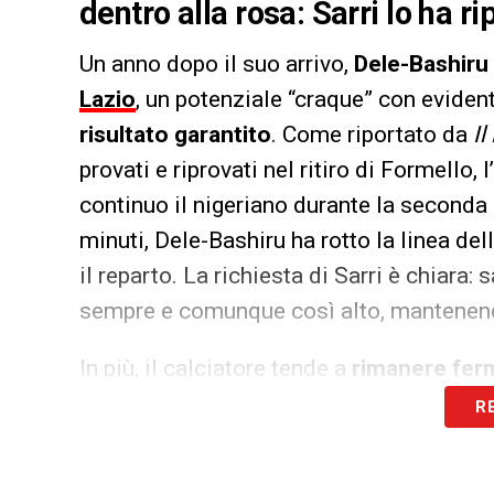
dentro alla rosa: Sarri lo ha r
Un anno dopo il suo arrivo,
Dele-Bashiru
Lazio
, un potenziale “craque” con eviden
risultato garantito
. Come riportato da
I
provati e riprovati nel ritiro di Formello, 
continuo il nigeriano durante la seconda
minuti, Dele-Bashiru ha rotto la linea d
il reparto. La richiesta di Sarri è chiara
sempre e comunque così alto, mantenen
In più, il calciatore tende a
rimanere fer
creare superiorità numerica o semplicem
R
di possesso palla. Dele-Bashiru continu
lungo
, un’opzione poco prevista dalle di