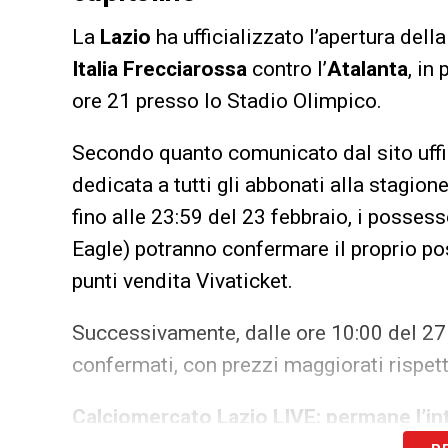
La
Lazio
ha ufficializzato l’apertura della
Italia Frecciarossa
contro l’
Atalanta
, in
ore 21 presso lo Stadio Olimpico.
Secondo quanto comunicato dal sito uffici
dedicata a tutti gli abbonati alla stagio
fino alle 23:59 del 23 febbraio, i posse
Eagle) potranno confermare il proprio pos
punti vendita Vivaticket.
Successivamente, dalle ore 10:00 del 27 f
confermati, con prezzi maggiorati rispett
Calciomercato Lazio LIVE: permane l’i