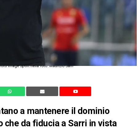
oto Image Sport nella foto: Maurizio Sarri
untano a mantenere il dominio
o che da fiducia a Sarri in vista