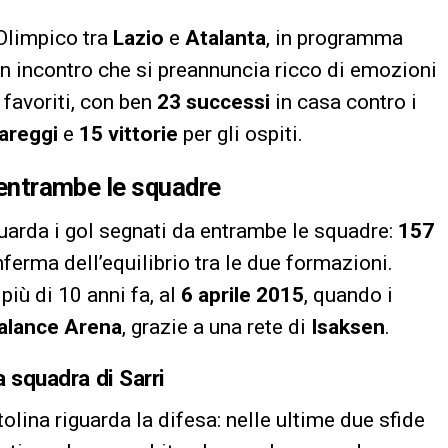
Olimpico tra
Lazio
e
Atalanta
, in programma
Un incontro che si preannuncia ricco di emozioni
 favoriti, con ben
23 successi
in casa contro i
areggi
e
15 vittorie
per gli ospiti.
r entrambe le squadre
uarda i gol segnati da entrambe le squadre:
157
nferma dell’equilibrio tra le due formazioni.
 più di 10 anni fa, al
6 aprile 2015
, quando i
alance Arena
, grazie a una rete di
Isaksen
.
a squadra di Sarri
olina riguarda la difesa: nelle ultime due sfide