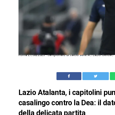
Roma 27/08/2023 - campionato di calcio serie A / Lazio-Genoa / f
Lazio Atalanta, i capitolini p
casalingo contro la Dea: il dat
della delicata partita