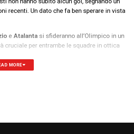
esti non hanno subito alcun gol, segnando un
ni recenti. Un dato che fa ben sperare in vista
zio
e
Atalanta
si sfideranno all’Olimpico in un
 cruciale per entrambe le squadre in ottica
EAD MORE
S