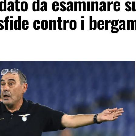
l dato da esaminare s
sfide contro i berga