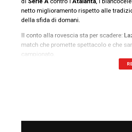
di
Serie A
contro l’
Atalanta
, i biancocel
netto miglioramento rispetto alle tradizio
della sfida di domani.
Il conto alla rovescia sta per scadere:
La
match che promette spettacolo e che sarà
campionato.
R
LA PLAYLIST DELLE NOSTRE TOP NEW