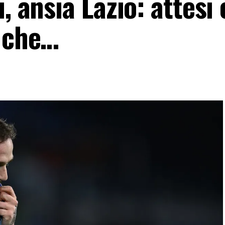
, ansia Lazio: attesi
e che…