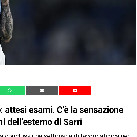
o: attesi esami. C’è la sensazione
i dell’esterno di Sarri
na conclusa una settimana di lavoro atipica per