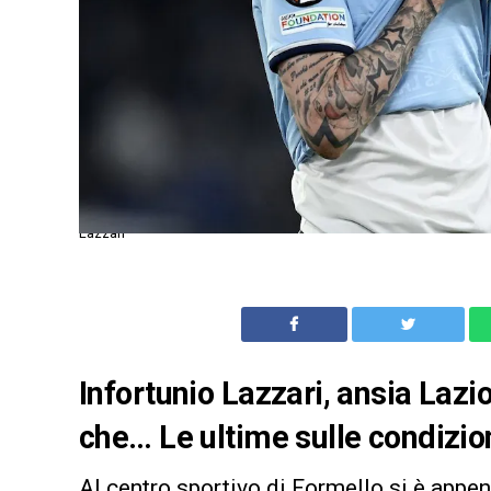
Lazzari
Infortunio Lazzari, ansia Lazi
che… Le ultime sulle condizion
Al centro sportivo di Formello si è appe