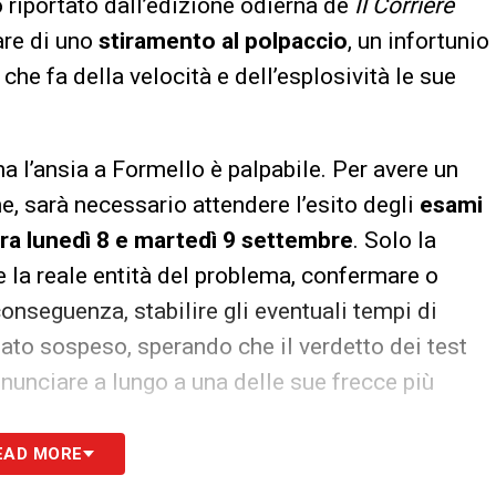
 riportato dall’edizione odierna de
Il Corriere
tare di uno
stiramento al polpaccio
, un infortunio
che fa della velocità e dell’esplosività le sue
ma l’ansia a Formello è palpabile. Per avere un
ne, sarà necessario attendere l’esito degli
esami
tra lunedì 8 e martedì 9 settembre
. Solo la
e la reale entità del problema, confermare o
conseguenza, stabilire gli eventuali tempi di
fiato sospeso, sperando che il verdetto dei test
rinunciare a lungo a una delle sue frecce più
EAD MORE
S