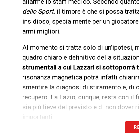
allarme lo staff medico. Secondo quanto
dello Sport
, il timore è che si possa trat
insidioso, specialmente per un giocatore 
armi migliori.
Al momento si tratta solo di un’ipotesi, 
quadro chiaro e definitivo della situazio
strumentali a cui Lazzari si sottoporrà 
risonanza magnetica potrà infatti chiarir
smentire la diagnosi di stiramento e, di 
recupero. La Lazio, dunque, resta con il 
sia più lieve del previsto e di non dover 
importanti.
R
LA PLAYLIST DELLE NOSTRE TOP NEW