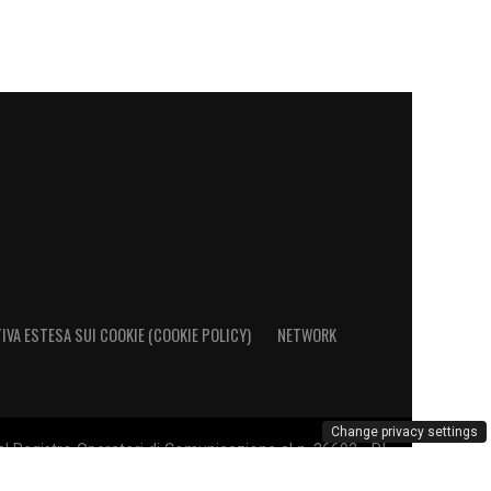
IVA ESTESA SUI COOKIE (COOKIE POLICY)
NETWORK
Change privacy settings
al Registro Operatori di Comunicazione al n. 26692 - PI
rchio Lazio è di esclusiva proprietà di S.S. Lazio S.p.A.