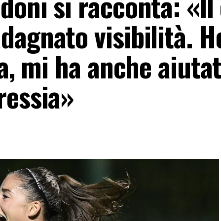
oni si racconta: «Il 
agnato visibilità. H
la, mi ha anche aiuta
ressia»