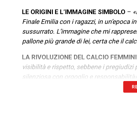
LE ORIGINI E L’IMMAGINE SIMBOLO
–
«
Finale Emilia con i ragazzi, in un’epoca i
sussurrato. L’immagine che mi rappresen
pallone più grande di lei, certa che il ca
LA RIVOLUZIONE DEL CALCIO FEMMINI
visibilità e rispetto, sebbene i pregiudiz
silenziosa con orgoglio e responsabilità»
R
L’ESPERIENZA ALL’ESTERO
–
«Giocare 
zona di comfort, ad adattarmi, a cadere e
IL MOMENTO DI SVOLTA
–
«Ho capito d
davvero, vedendo sacrifici e lavoro ripag