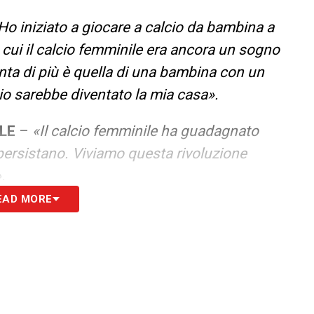
Ho iniziato a giocare a calcio da bambina a
n cui il calcio femminile era ancora un sogno
ta di più è quella di una bambina con un
lcio sarebbe diventato la mia casa».
LE
–
«Il calcio femminile ha guadagnato
i persistano. Viviamo questa rivoluzione
.
EAD MORE
negli Stati Uniti mi ha insegnato a uscire dalla
 rialzarmi».
i non inseguire più un sogno, ma di viverlo
are».