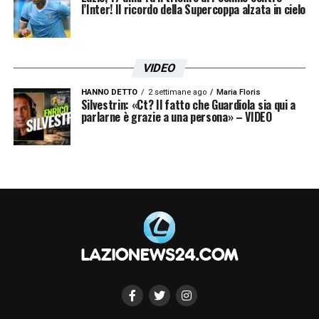
In attacco, ‘Ciruzzo’ lascerà posto alla
l’Inter! Il ricordo della Supercoppa alzata in cielo
coppia
Palombi-Caicedo.
VIDEO
LA PLAYLIST DELLE NOSTRE TOP NEWS
HANNO DETTO
2 settimane ago
Maria Floris
Silvestrin: «Ct? Il fatto che Guardiola sia qui a
parlarne è grazie a una persona» – VIDEO