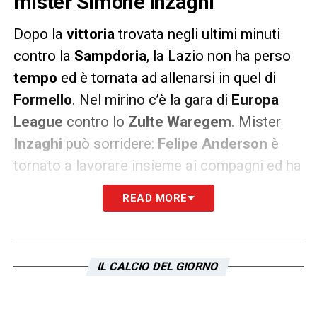
mister Simone Inzaghi
Dopo la
vittoria
trovata negli ultimi minuti
contro la
Sampdoria
, la Lazio non ha perso
tempo
ed è tornata ad allenarsi in quel di
Formello
. Nel mirino c’è la gara di
Europa
League
contro lo
Zulte Waregem
. Mister
Inzaghi
può sorridere:
Felipe Anderson
è
tornato a lavorare insieme ai compagni ed ha
partecipato alla sessione odierna fino alla
READ MORE
fine, compresa la
partitella
a campo ridotto.
‘Felipe’ è tornato anche a gonfiare la rete,
trovando l’abbraccio dell’amico
Wallace
.
Per
IL CALCIO DEL GIORNO
stessa ammissione dell’allenatore
, contro lo
Zulte dovrebbe essere schierato, trovando