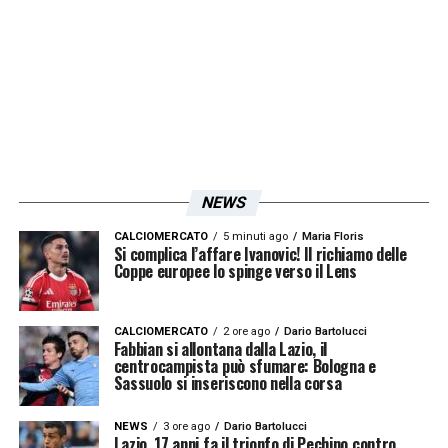
posto accanto alle cosiddette ‘
seconde
linee
‘: il tecnico biancoceleste starebbe
pensando infatti ad un
turnover totale
, con
alcuni ‘big’ che rimarrebbero a Formello
evitando il viaggio in
Belgio
.
Lavoro in
palestra
per coloro che sono stati impegnati
ieri nella gara di ‘Marassi’.
NEWS
TURNOVER
– Contro i belgi, con tutta
CALCIOMERCATO
5 minuti ago
Maria Floris
Si complica l’affare Ivanovic! Il richiamo delle
probabilità troverà spazio in porta
Coppe europee lo spinge verso il Lens
Vargic
o
Guerrieri
. In difesa
Patric, Luiz Felipe
ed
ancora
Bastos
daranno supporto a
Basta
e
CALCIOMERCATO
2 ore ago
Dario Bartolucci
Fabbian si allontana dalla Lazio, il
Lukaku
che agiranno sulle fasce. A
centrocampista può sfumare: Bologna e
Sassuolo si inseriscono nella corsa
centrocampo toccherà a
Murgia
e
Crecco
con
Luis Alberto
o
Miceli
in cabina di regia.
NEWS
3 ore ago
Dario Bartolucci
Lazio, 17 anni fa il trionfo di Pechino contro