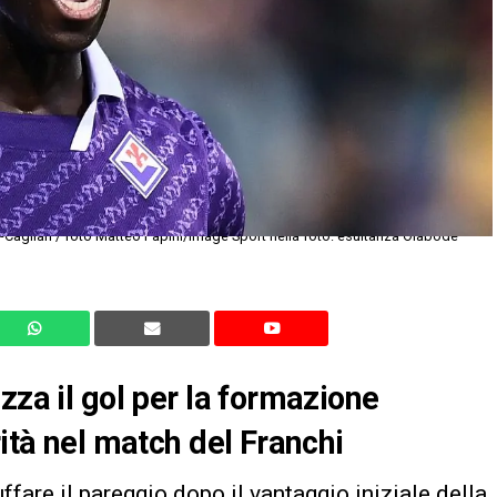
zza il gol per la formazione
rità nel match del Franchi
ffare il pareggio dopo il vantaggio iniziale della