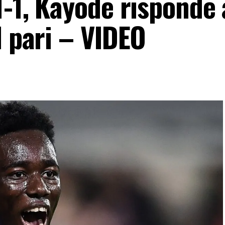
1-1, Kayode risponde 
l pari – VIDEO