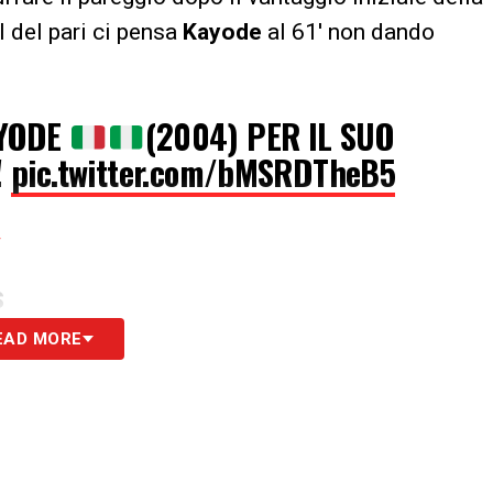
l del pari ci pensa
Kayode
al 61′ non dando
AYODE
(2004) PER IL SUO
!
pic.twitter.com/bMSRDTheB5
4
S
EAD MORE