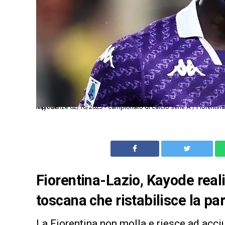
Mp Firenze 02/10/2023 - campionato di calcio serie A / Fiorentina-Cagliari / foto Matteo Papini/Image Sport nella foto: esultanza Olabode Kayode
Fiorentina-Lazio, Kayode reali
toscana che ristabilisce la pa
La Fiorentina non molla e riesce ad acciu