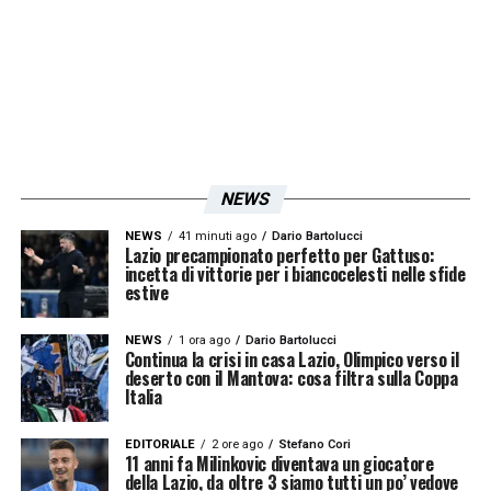
scrivere”
, secondo la definizione del
“Comandante”.
Nonostante le difficoltà iniziali, il potenziale
di Dele-Bashiru è innegabile. I numeri del suo
primo anno italiano, chiuso comunque con
5
NEWS
reti e 3 assist
, lo confermano. La tournée in
NEWS
41 minuti ago
Dario Bartolucci
Turchia, nel Paese dove aveva iniziato a farsi
Lazio precampionato perfetto per Gattuso:
incetta di vittorie per i biancocelesti nelle sfide
notare, potrebbe essere l’occasione per
estive
riaccenderlo. È un viaggio nel suo passato
NEWS
1 ora ago
Dario Bartolucci
recente, ma soprattutto un’opportunità
Continua la crisi in casa Lazio, Olimpico verso il
deserto con il Mantova: cosa filtra sulla Coppa
cruciale per definire il proprio futuro nella
Italia
Lazio. In quella terra aveva
trovato una casa
EDITORIALE
2 ore ago
Stefano Cori
calcistica
, e ora deve
ritrovare se stesso e
11 anni fa Milinkovic diventava un giocatore
della Lazio, da oltre 3 siamo tutti un po’ vedove
le sue migliori qualità
. Alla Lazio serve un