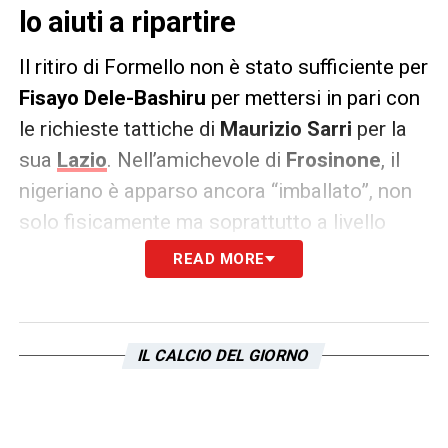
lo aiuti a ripartire
Il ritiro di Formello non è stato sufficiente per
Fisayo Dele-Bashiru
per mettersi in pari con
le richieste tattiche di
Maurizio Sarri
per la
sua
Lazio
. Nell’amichevole di
Frosinone
, il
nigeriano è apparso ancora “imballato”, non
solo fisicamente ma soprattutto a livello
mentale, come evidenziato dal
Corriere dello
READ MORE
Sport
. C’è un mondo da apprendere per il
giovane centrocampista: i tempi di
inserimento, il pressing coordinato, il gioco a
IL CALCIO DEL GIORNO
due tocchi e un focus continuo sulla partita.
Per adesso, Dele-Bashiru rimane un
“progetto”
per la Lazio, o un
“libro da