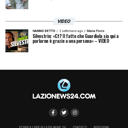
giocatori della rosa, d’altronde, il tecnico li
conosce già, e le sue aspettative sono
VIDEO
chiare. La palla passa a Dele-Bashiru per
HANNO DETTO
2 settimane ago
Maria Floris
dimostrare di poter essere all’altezza delle
Silvestrin: «Ct? Il fatto che Guardiola sia qui a
parlarne è grazie a una persona» – VIDEO
richieste del suo nuovo allenatore.
LA PLAYLIST DELLE NOSTRE TOP NEWS
SCARICA L’APP DI LAZIO NEWS 24
CONTATTI
REDAZIONE