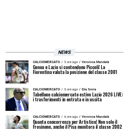
tattici.
Anche Dele-Bashiru avrà spazio
nell’amichevole contro l’Avellino, e
probabilmente giocherà qualche minuto
anche Zaccagni. Tuttavia, il nigeriano “
deve
NEWS
migliorare
“, poiché “
Sarri non aspetta
CALCIOMERCATO
5 ore ago
Veronica Mandalà
nessuno
“. L’allenatore è noto per la sua
Genoa e Lazio si contendono Piccoli! La
Fiorentina valuta la posizione del classe 2001
intransigenza tattica, e i giocatori che non si
conformano ai suoi schemi difficilmente
CALCIOMERCATO
5 ore ago
Elia Serra
trovano spazio. Se Dele-Bashiru riuscirà a
Tabellone calciomercato estivo Lazio 2026 LIVE:
i trasferimenti in entrata e in uscita
disciplinare la sua indole e a lavorare sui
movimenti richiesti da Sarri, potrebbe
CALCIOMERCATO
6 ore ago
Veronica Mandalà
diventare una risorsa preziosa per il
Quanta concorrenza per Artistico! Non solo il
Frosinone, anche il Pisa monitora il classe 2002
centrocampo biancoceleste. Gli altri