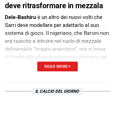
deve ritrasformare in mezzala
Dele-Bashiru
è un altro dei nuovi volti che
Sarri deve modellare per adattarlo al suo
sistema di gioco. Il nigeriano, che Baroni non
era riuscito a istruire nel ruolo di mezzala
definendolo “troppo anarchico”, ora si trova
di fronte alla sfida di essere trasformato dal
“Comandante”. Con un
Matias Vecino che
READ MORE
non può dare grandi garanzie fisiche
a
centrocampo, Dele-Bashiru potrebbe perfino
rientrare nel ballottaggio per una maglia da
IL CALCIO DEL GIORNO
titolare. È proprio in mezzo al campo che la
Lazio
ha bisogno delle sue qualità, e Sarri
dovrà imporsi per fargli assimilare i dettami