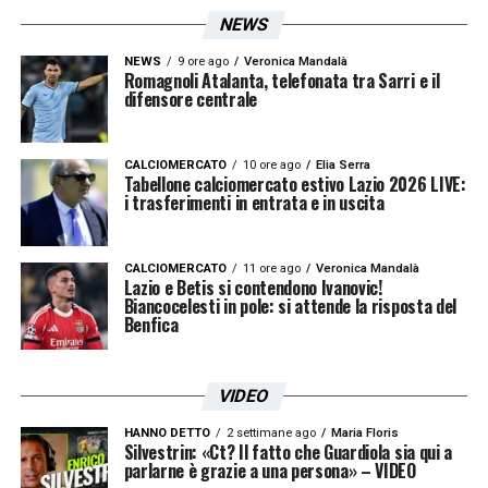
NEWS
NEWS
9 ore ago
Veronica Mandalà
Romagnoli Atalanta, telefonata tra Sarri e il
difensore centrale
CALCIOMERCATO
10 ore ago
Elia Serra
Tabellone calciomercato estivo Lazio 2026 LIVE:
i trasferimenti in entrata e in uscita
CALCIOMERCATO
11 ore ago
Veronica Mandalà
Lazio e Betis si contendono Ivanovic!
Biancocelesti in pole: si attende la risposta del
Benfica
VIDEO
HANNO DETTO
2 settimane ago
Maria Floris
Silvestrin: «Ct? Il fatto che Guardiola sia qui a
parlarne è grazie a una persona» – VIDEO