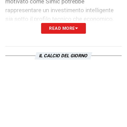
motivato come Simic potrebbe
rappresentare un investimento intelligente
sia sotto il profilo tecnico che economico.
READ MORE
Tuttavia, la concorrenza non manca: altri club
europei stanno monitorando le prestazioni
del difensore all’Anderlecht. Per questo
IL CALCIO DEL GIORNO
motivo, il tempismo potrebbe rivelarsi
decisivo. Il
calciomercato Lazio
dovrà
muoversi con strategia e rapidità, per
anticipare eventuali rivali e portare nella
Capitale un profilo in grado di fare la
differenza nei prossimi anni.
LA PLAYLIST DELLE NOSTRE TOP NEWS