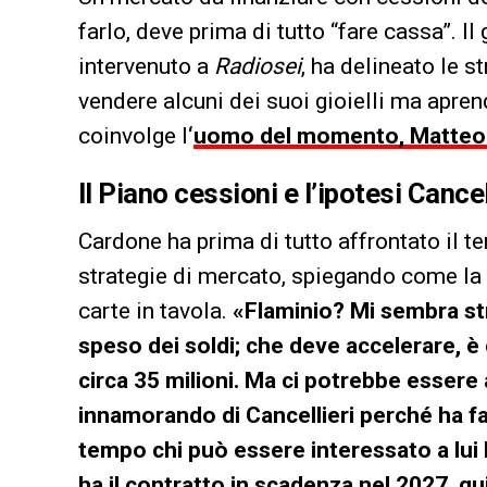
farlo, deve prima di tutto “fare cassa”. Il
intervenuto a
Radiosei
, ha delineato le s
vendere alcuni dei suoi gioielli ma apre
coinvolge l
‘
uomo del momento, Matteo 
Il Piano cessioni e l’ipotesi Cancel
Cardone ha prima di tutto affrontato il t
strategie di mercato, spiegando come la 
carte in tavola.
«Flaminio? Mi sembra st
speso dei soldi; che deve accelerare, è 
circa 35 milioni. Ma ci potrebbe essere
innamorando di Cancellieri perché ha fa
tempo chi può essere interessato a lui h
ha il contratto in scadenza nel 2027, qu