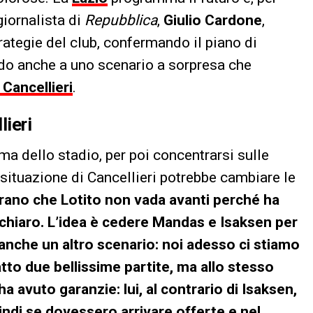
 giornalista di
Repubblica
,
Giulio Cardone
,
trategie del club, confermando il piano di
ndo anche a uno scenario a sorpresa che
Cancellieri
.
lieri
ema dello stadio, per poi concentrarsi sulle
situazione di Cancellieri potrebbe cambiare le
rano che Lotito non vada avanti perché ha
chiaro.
L’idea è cedere Mandas e Isaksen per
 anche un altro scenario: noi adesso ci stiamo
tto due bellissime partite, ma allo stesso
a avuto garanzie: lui, al contrario di Isaksen,
indi se dovessero arrivare offerte e nel