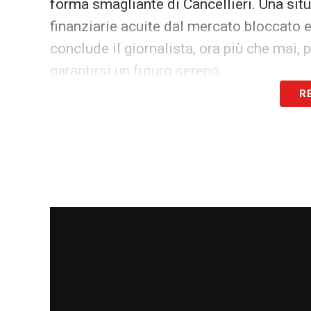
forma smagliante di Cancellieri. Una situ
finanziarie acuite dal mercato bloccato
conclude il giornalista, ora più che mai, pe
garantirsi un futuro sereno.
R
LA PLAYLIST DELLE NOSTRE TOP NEW