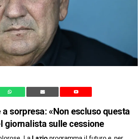
 a sorpresa: «Non escluso questa
l giornalista sulle cessione
olorose. La
Lazio
programma il futuro e, per