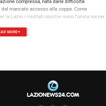
azione complessa, nata dalle difficoltà
 e dal mancato accesso alle coppe. Come
r la Lazio i risultati sportivi sono l’unica via per
EAD MORE
S