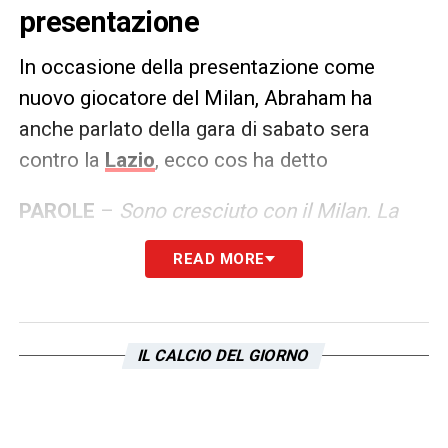
presentazione
In occasione della presentazione come
nuovo giocatore del Milan, Abraham ha
anche parlato della gara di sabato sera
contro la
Lazio
, ecco cos ha detto
PAROLE
–
Sono cresciuto con il Milan. La
reputo una squadra eccellente.
Mi si chiede
READ MORE
spesso come voglio giocare. Sono sempre
pronto ad affrontare nuove sfide. Spero di
avere buoni risultati, di avere un impatto
IL CALCIO DEL GIORNO
positivo, siamo con il vento in poppa. Leao?
C’è una storia abbastanza divertente
dietro. Abbiamo deciso prima di entrare