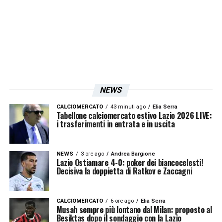
(contro la Lazio, ndr.) cosa fare insieme,
siamo entrati e abbiamo fatto quello che
volevamo fare
LA PLAYLIST DELLE NOSTRE TOP NEWS
NEWS
CALCIOMERCATO
43 minuti ago
Elia Serra
Tabellone calciomercato estivo Lazio 2026 LIVE:
i trasferimenti in entrata e in uscita
NEWS
3 ore ago
Andrea Bargione
Lazio Ostiamare 4-0: poker dei biancocelesti!
Decisiva la doppietta di Ratkov e Zaccagni
CALCIOMERCATO
6 ore ago
Elia Serra
Musah sempre più lontano dal Milan: proposto al
Besiktas dopo il sondaggio con la Lazio