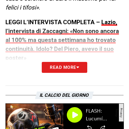
felici i tifosi»
.
LEGGI L’INTERVISTA COMPLETA –
Lazio,
l’intervista di Zaccagni: «Non sono ancora
al 100% ma questa settimana ho trovato
continuità. Idolo? Del Piero, avevo il suo
poster»
READ MORE
LA PLAYLIST DELLE NOSTRE TOP NEWS
IL CALCIO DEL GIORNO