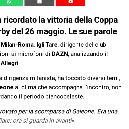
 ricordato la vittoria della Coppa
derby del 26 maggio. Le sue parole
i
Milan-Roma
,
Igli Tare
, dirigente del club
ioni ai microfoni di
DAZN
, analizzando il
Allegri
.
la dirigenza milanista, ha toccato diversi temi,
leone
al clima che accompagna l’incontro, non
ordando il periodo biancoceleste.
provato per la scomparsa di Galeone. Era una
re: ora si guarda in avanti
».