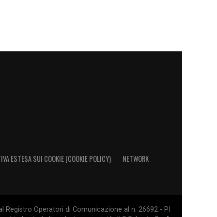
IVA ESTESA SUI COOKIE (COOKIE POLICY)
NETWORK
al Registro Operatori di Comunicazione al n. 26692 - PI