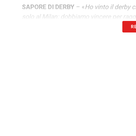
SAPORE DI DERBY
– «
Ho vinto il derby 
solo al Milan: dobbiamo vincere per ragg
R
LEGGI L’INTERVISTA COMPLETA SU M
LA PLAYLIST DELLE NOSTRE TOP NEW