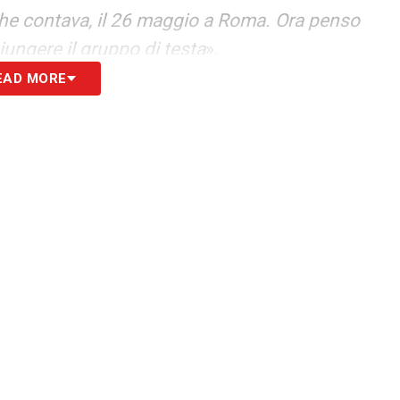
che contava, il 26 maggio a Roma. Ora penso
iungere il gruppo di testa
».
EAD MORE
ILANNEWS24
S