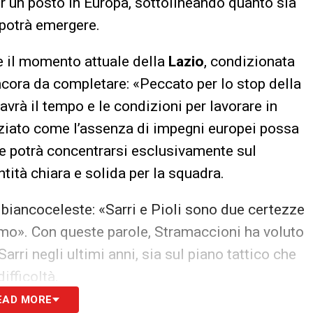
er un posto in Europa, sottolineando quanto sia
 potrà emergere.
e il momento attuale della
Lazio
, condizionata
cora da completare: «Peccato per lo stop della
avrà il tempo e le condizioni per lavorare in
nziato come l’assenza di impegni europei possa
che potrà concentrarsi esclusivamente sul
tità chiara e solida per la squadra.
 biancoceleste: «Sarri e Pioli sono due certezze
imo». Con queste parole, Stramaccioni ha voluto
arri negli ultimi anni, sia sul piano tattico che
ifficoltà.
EAD MORE
ccioni come una delle formazioni da tenere