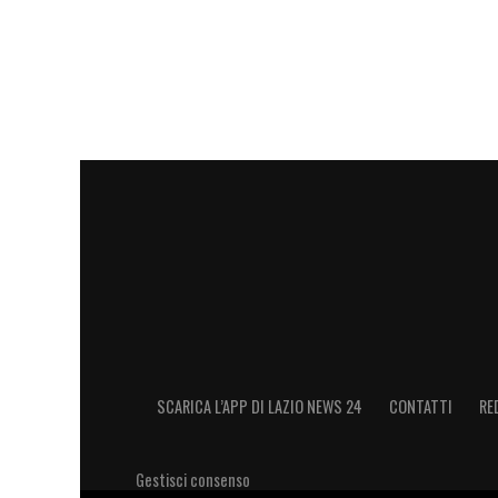
d’occhio nella corsa alle posizioni europ
completare l’organico in tempo utile per 
campionato, ma l’impressione è che, con 
la
Lazio
possa essere una vera mina vaga
LA PLAYLIST DELLE NOSTRE TOP NEW
SCARICA L’APP DI LAZIO NEWS 24
CONTATTI
RE
Gestisci consenso