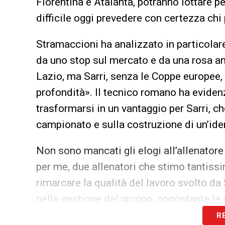
Fiorentina e Atalanta, potranno lottare p
difficile oggi prevedere con certezza chi
Stramaccioni ha analizzato in particolar
da uno stop sul mercato e da una rosa an
Lazio, ma Sarri, senza le Coppe europee, 
profondità». Il tecnico romano ha evide
trasformarsi in un vantaggio per Sarri, 
campionato e sulla costruzione di un’iden
Non sono mancati gli elogi all’allenatore
per me, due allenatori che stimo tantiss
rimarcare la qualità del lavoro svolto da S
nella gestione del gruppo, nonostante le d
R
La
Lazio
, dunque, viene vista da Strama