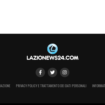
ee. Resta da capire se la società riuscirà a
affrontare al meglio le prime giornate di
un Sarri motivato e privo di distrazioni europee,
nte nella prossima Serie A.
S
DAZIONE
PRIVACY POLICY E TRATTAMENTO DEI DATI PERSONALI
INFORMAT