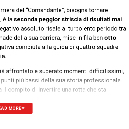
rriera del “Comandante”, bisogna tornare
, è la
seconda peggior striscia di risultati mai
egativo assoluto risale al turbolento periodo tra
made della sua carriera, mise in fila ben
otto
gativa compiuta alla guida di quattro squadre
ia.
già affrontato e superato momenti difficilissimi,
 punti più bassi della sua storia professionale.
a il compito di invertire una rotta che sta
EAD MORE
S