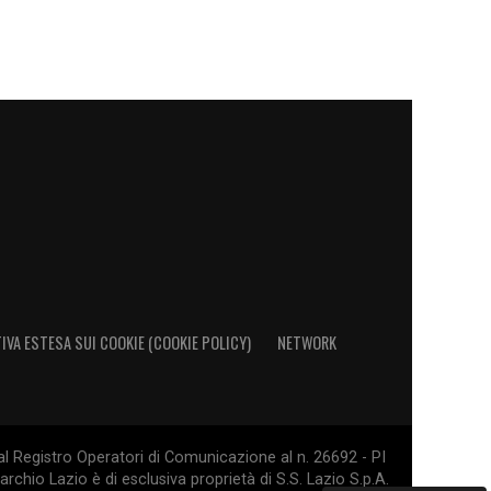
IVA ESTESA SUI COOKIE (COOKIE POLICY)
NETWORK
al Registro Operatori di Comunicazione al n. 26692 - PI
rchio Lazio è di esclusiva proprietà di S.S. Lazio S.p.A.