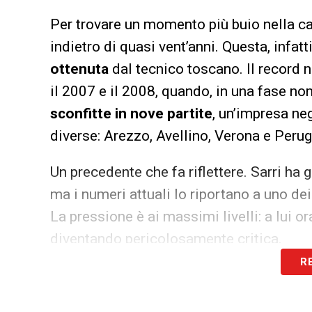
Per trovare un momento più buio nella ca
indietro di quasi vent’anni. Questa, infatti
ottenuta
dal tecnico toscano. Il record n
il 2007 e il 2008, quando, in una fase no
sconfitte in nove partite
, un’impresa ne
diverse: Arezzo, Avellino, Verona e Perug
Un precedente che fa riflettere. Sarri ha 
ma i numeri attuali lo riportano a uno dei
La pressione è ai massimi livelli: a lui or
diventando pericolosamente critica.
R
LA PLAYLIST DELLE NOSTRE TOP NEW