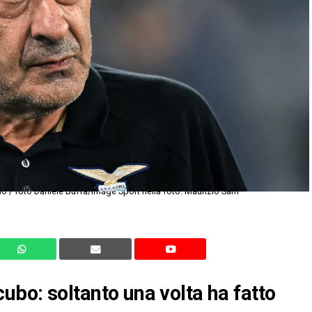
o / foto Daniele Buffa/Image Sport nella foto: Maurizio Sarri
incubo: soltanto una volta ha fatto