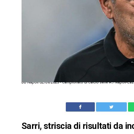
Db Napoli 02/09/2023 - campionato di calcio serie A / Napoli-Lazi
Sarri, striscia di risultati da 