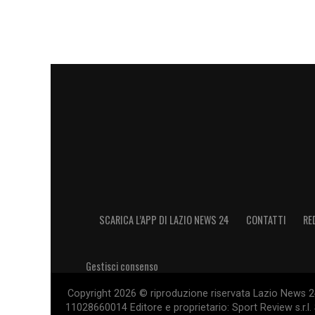
SCARICA L’APP DI LAZIO NEWS 24
CONTATTI
RE
Gestisci consenso
Copyright 2026 © riproduzione riservata Lazio News 24 
11028660014 Editore e proprietario: Sport Review s.r.l. 