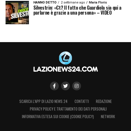
HANNO DETTO
2 settimane ago
Maria Floris
e
Lottomatica
.
Silvestrin: «Ct? Il fatto che Guardiola sia qui a
parlarne è grazie a una persona» – VIDEO
LA PLAYLIST DELLE NOSTRE TOP NEWS
SCARICA L’APP DI LAZIO NEWS 24
CONTATTI
REDAZIONE
PRIVACY POLICY E TRATTAMENTO DEI DATI PERSONALI
INFORMATIVA ESTESA SUI COOKIE (COOKIE POLICY)
NETWORK