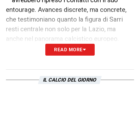
entourage. Avances discrete, ma concrete,
che testimoniano quanto la figura di Sarri
resti centrale non solo per la Lazio, ma
anche nel panorama calcistico europeo.
READ MORE
La sensazione è che i prossimi mesi saranno
determinanti. Tra ambizioni, limiti strutturali e
possibili offerte, la Lazio dovrà dimostrare di
IL CALCIO DEL GIORNO
voler trattenere davvero il proprio
Comandante, prima che il vento del mercato
possa portarlo altrove.
LEGGI LE ULTIMISSIME SULLA LAZIO