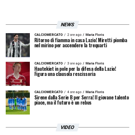
NEWS
Sarri, il tecnico rischia di lasciare la Lazio a fine stagione?
CALCIOMERCATO
2 ore ago
Maria Floris
Ritorno di fiamma in casa Lazio! Miretti piomba
Ecco cosa dicono le ultime indiscrezioni 23
nel mirino per accendere la trequarti
QUOTE LAZIO MILAN
– Inizia l’avventura in
Coppa Italia per la Lazio di Sarri che dovrò
CALCIOMERCATO
3 ore ago
Maria Floris
superare, in questi ottavi di finale, un ostico
Hautekiet in pole per la difesa della Lazio!
Figura una clausola rescissoria
Milan, reduce da una vittoria in campionato
proprio contro i biancocelesti.
CALCIOMERCATO
4 ore ago
Maria Floris
La quota OVER 0.5 (
almeno un gol nel
Sirene dalla Serie B per Serra! Il giovane talento
piace, ma il futuro è un rebus
match
) è data a 8.00 su SNAI
grazie alla
super quota
maggiorata
offerta ai nuovi
clienti tramite link.
VIDEO
La stessa giocata è quotata 1.04 su
Goldbet