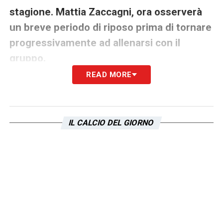
stagione. Mattia Zaccagni, ora osserverà
un breve periodo di riposo prima di tornare
progressivamente ad allenarsi con il
gruppo.
READ MORE
L’obiettivo è chiaro: preservare il giocatore in
vista della finale di
Coppa Italia
, sempre
contro l’
Inter
, appuntamento che può
IL CALCIO DEL GIORNO
indirizzare il giudizio complessivo sull’annata
biancoceleste. Per questo motivo la sua
assenza nella gara di campionato assume
anche un significato strategico, con
Sarri
chiamato a gestire energie, rotazioni e
condizione fisica dei suoi uomini migliori.