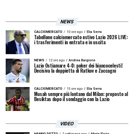
Zaccagni Lazio, il rientro resta
possibile per la gara decisiva
NEWS
In casa biancoceleste prevale dunque una
CALCIOMERCATO
10 ore ago
Elia Serra
Tabellone calciomercato estivo Lazio 2026 LIVE:
moderata fiducia. L’assenza contro l’
Inter
i trasferimenti in entrata e in uscita
pesa, ma il quadro clinico non sembra
compromettere la presenza del giocatore
NEWS
12 ore ago
Andrea Bargione
Lazio Ostiamare 4-0: poker dei biancocelesti!
nella finale. I prossimi allenamenti saranno
Decisiva la doppietta di Ratkov e Zaccagni
decisivi per capire se
Zaccagni
potrà tornare
a disposizione di
Maurizio Sarri
nella partita
CALCIOMERCATO
15 ore ago
Elia Serra
Musah sempre più lontano dal Milan: proposto al
più attesa.
Besiktas dopo il sondaggio con la Lazio
LA PLAYLIST DELLE NOSTRE TOP NEWS
VIDEO
HANNO DETTO
2 settimane ago
Maria Floris