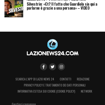
Silvestrin: «Ct? Il fatto che Guardiola sia qui a
parlarne è grazie a una persona» – VIDEO
SCARICA L’APP DI LAZIO NEWS 24
CONTATTI
REDAZIONE
PRIVACY POLICY E TRATTAMENTO DEI DATI PERSONALI
INFORMATIVA ESTESA SUI COOKIE (COOKIE POLICY)
NETWORK
Gestisci consenso