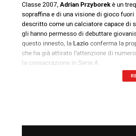
Classe 2007,
Adrian Przyborek
è un tre
sopraffina e di una visione di gioco fuori
descritto come un calciatore capace di st
gli hanno permesso di debuttare giova
questo innesto, la
Lazio
conferma la prop
che ha già attirato l’attenzione di numer
la consacrazione in Serie A.
R
LEGGI ANCHE:
Gila Milan, dialogo apert