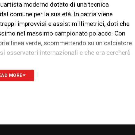
quartista moderno dotato di una tecnica
 dal comune per la sua età. In patria viene
rappi improvvisi e assist millimetrici, doti che
nissimo nel massimo campionato polacco. Con
ria linea verde, scommettendo su un calciatore
osi osservatori internazionali e che ora cercherà
EAD MORE
o con Lotito! Le novità sul difensore