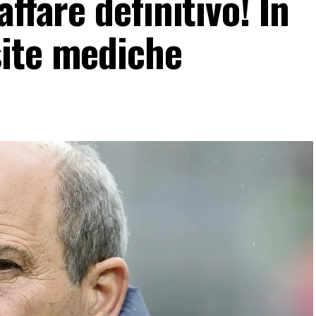
ffare definitivo! In
ite mediche