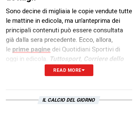
Sono decine di migliaia le copie vendute tutte
le mattine in edicola, ma un’anteprima dei
principali contenuti può essere consultata
già dalla sera precedente. Ecco, allora,
le
prime pagine
dei Quotidiani Sportivi di
oggi in edicola.
Tuttosport, Corriere dello
Sport e La Gazzetta dello
READ MORE
Sport
rappresentano i principali quotidiani
sportivi in
Italia
.
IL CALCIO DEL GIORNO