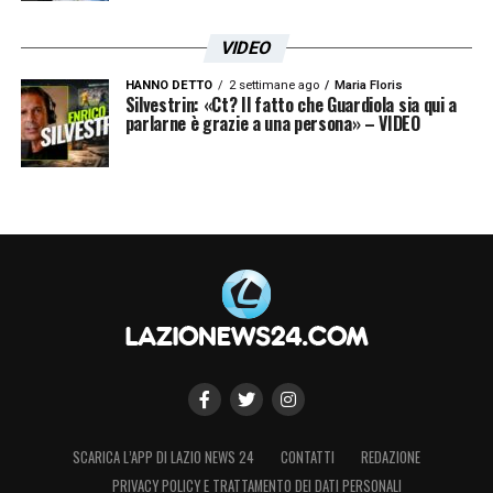
Le prime pagine sportive nazionali - 9 agosto 25
VIDEO
HANNO DETTO
2 settimane ago
Maria Floris
Silvestrin: «Ct? Il fatto che Guardiola sia qui a
parlarne è grazie a una persona» – VIDEO
SCARICA L’APP DI LAZIO NEWS 24
CONTATTI
REDAZIONE
PRIVACY POLICY E TRATTAMENTO DEI DATI PERSONALI